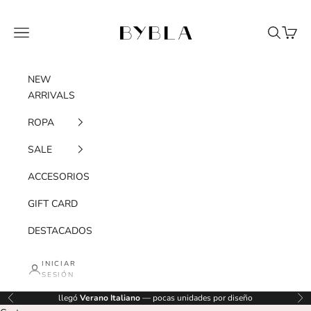
Ir al contenido
BYBLA
Menú
Buscar
Cesta
NEW
ARRIVALS
ROPA
SALE
ACCESORIOS
GIFT CARD
DESTACADOS
INICIAR
SESIÓN
llegó
Verano Italiano
— pocas unidades por diseño
Anterior
Sig